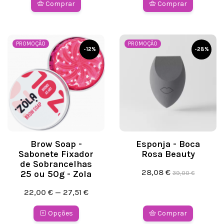
Comprar
Comprar
PROMOÇÃO
PROMOÇÃO
-
12
%
-
28
%
Brow Soap -
Esponja - Boca
Sabonete Fixador
Rosa Beauty
de Sobrancelhas
28,08 €
25 ou 50g - Zola
39,00 €
22,00 € — 27,51 €
Opções
Comprar