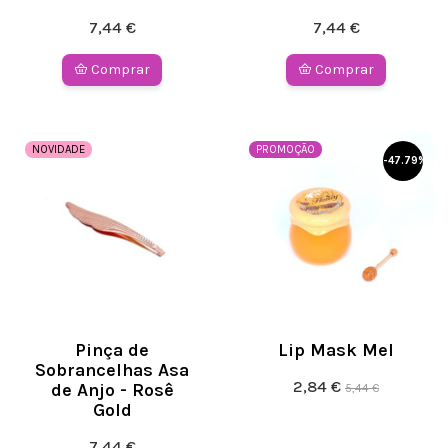
7,44 €
7,44 €
Comprar
Comprar
NOVIDADE
PROMOÇÃO
-
47.79
%
Pinça de
Lip Mask Mel
Sobrancelhas Asa
2,84 €
de Anjo - Rosê
5,44 €
Gold
7,44 €